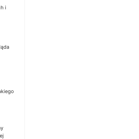
h i
ląda
akiego
ny
ej