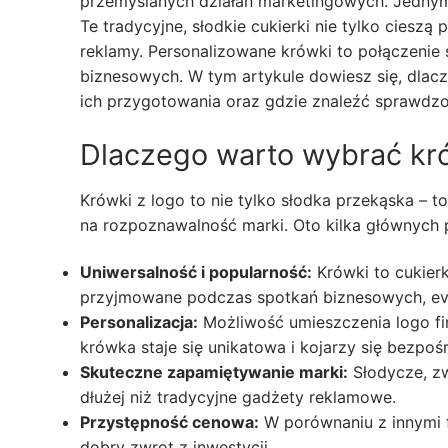
przemyślanych działań marketingowych. Jednym
Te tradycyjne, słodkie cukierki nie tylko cieszą
reklamy. Personalizowane krówki to połączenie 
biznesowych. W tym artykule dowiesz się, dlac
ich przygotowania oraz gdzie znaleźć sprawdzo
Dlaczego warto wybrać kró
Krówki z logo to nie tylko słodka przekąska –
na rozpoznawalność marki. Oto kilka głównych
Uniwersalność i popularność:
Krówki to cukierk
przyjmowane podczas spotkań biznesowych, eve
Personalizacja:
Możliwość umieszczenia logo fir
krówka staje się unikatowa i kojarzy się bezpoś
Skuteczne zapamiętywanie marki:
Słodycze, zw
dłużej niż tradycyjne gadżety reklamowe.
Przystępność cenowa:
W porównaniu z innymi f
dobry zwrot z inwestycji.