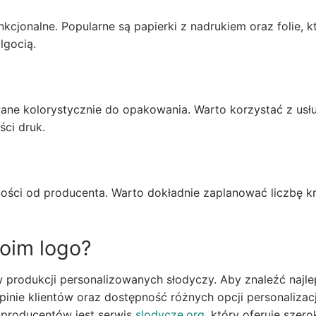
cjonalne. Popularne są papierki z nadrukiem oraz folie, k
lgocią.
ane kolorystycznie do opakowania. Warto korzystać z usł
ści druk.
ości od producenta. Warto dokładnie zaplanować liczbę k
oim logo?
 w produkcji personalizowanych słodyczy. Aby znaleźć najl
pinie klientów oraz dostępność różnych opcji personalizacj
 producentów jest serwis
slodycze.org
, który oferuje szero