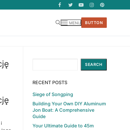
BUTTON
MENU
cję
Search
SEARCH
RECENT POSTS
Siege of Songping
cję
Building Your Own DIY Aluminum
Jon Boat: A Comprehensive
Guide
i
Your Ultimate Guide to 45m