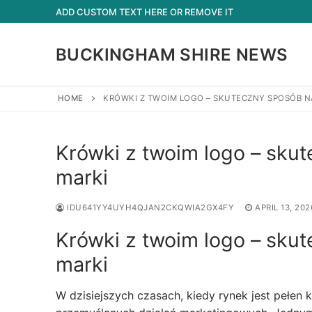
Skip
ADD CUSTOM TEXT HERE OR REMOVE IT
to
content
BUCKINGHAM SHIRE NEWS
HOME
KRÓWKI Z TWOIM LOGO – SKUTECZNY SPOSÓB N
Krówki z twoim logo – sku
marki
IDU641YY4UYH4QJAN2CKQWIA2GX4FY
APRIL 13, 202
Krówki z twoim logo – sku
marki
W dzisiejszych czasach, kiedy rynek jest pełen