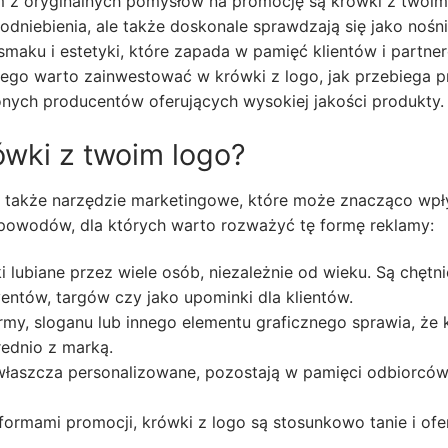
 z oryginalnych pomysłów na promocję są krówki z twoim
 podniebienia, ale także doskonale sprawdzają się jako nośn
smaku i estetyki, które zapada w pamięć klientów i partne
zego warto zainwestować w krówki z logo, jak przebiega p
nych producentów oferujących wysokiej jakości produkty.
wki z twoim logo?
 to także narzędzie marketingowe, które może znacząco wp
 powodów, dla których warto rozważyć tę formę reklamy:
i lubiane przez wiele osób, niezależnie od wieku. Są chętni
ntów, targów czy jako upominki dla klientów.
my, sloganu lub innego elementu graficznego sprawia, że
rednio z marką.
łaszcza personalizowane, pozostają w pamięci odbiorcó
ormami promocji, krówki z logo są stosunkowo tanie i ofe