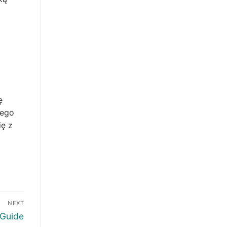
ę
nego
ię z
NEXT
 Guide