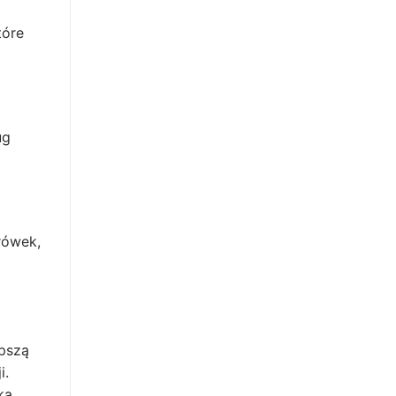
tóre
ug
rówek,
epszą
i.
ką