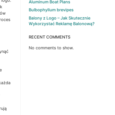
 logo.
Aluminum Boat Plans
ik
Bulbophyllum brevipes
rów
Balony z Logo – Jak Skutecznie
roces
Wykorzystać Reklamę Balonową?
RECENT COMMENTS
No comments to show.
łynąć
e
 każda
w
rują