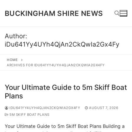
Skip
to
BUCKINGHAM SHIRE NEWS
content
Author:
Search for:
iDu641Yy4UYh4QjAn2CkQwIa2Gx4Fy
HOME
ARCHIVES FOR IDU641YY4UYH4QJAN2CKQWIA2GX4FY
Your Ultimate Guide to 5m Skiff Boat
Plans
IDU641YY4UYH4QJAN2CKQWIA2GX4FY
AUGUST 7, 2026
5M SKIFF BOAT PLANS
Your Ultimate Guide to 5m Skiff Boat Plans Building a