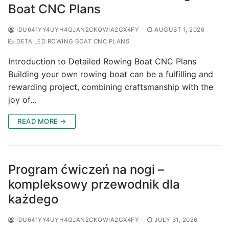
Boat CNC Plans
IDU641YY4UYH4QJAN2CKQWIA2GX4FY
AUGUST 1, 2026
DETAILED ROWING BOAT CNC PLANS
Introduction to Detailed Rowing Boat CNC Plans
Building your own rowing boat can be a fulfilling and
rewarding project, combining craftsmanship with the
joy of…
READ MORE →
Program ćwiczeń na nogi –
kompleksowy przewodnik dla
każdego
IDU641YY4UYH4QJAN2CKQWIA2GX4FY
JULY 31, 2026