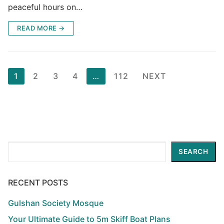
peaceful hours on…
READ MORE →
Posts
1
2
3
4
…
112
NEXT
pagination
Search
SEARCH
RECENT POSTS
Gulshan Society Mosque
Your Ultimate Guide to 5m Skiff Boat Plans