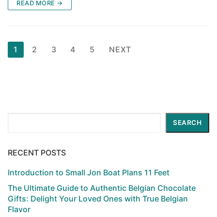
READ MORE →
Posts
1
2
3
4
5
NEXT
pagination
Search
SEARCH
RECENT POSTS
Introduction to Small Jon Boat Plans 11 Feet
The Ultimate Guide to Authentic Belgian Chocolate
Gifts: Delight Your Loved Ones with True Belgian
Flavor