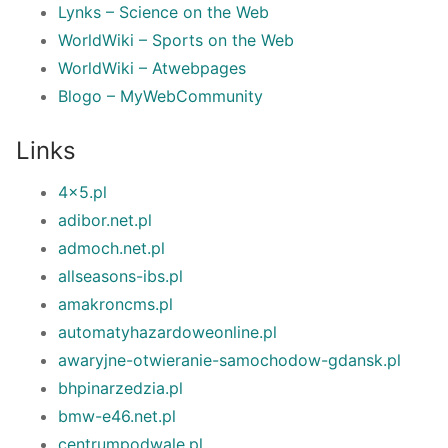
Lynks – Science on the Web
WorldWiki – Sports on the Web
WorldWiki – Atwebpages
Blogo – MyWebCommunity
Links
4x5.pl
adibor.net.pl
admoch.net.pl
allseasons-ibs.pl
amakroncms.pl
automatyhazardoweonline.pl
awaryjne-otwieranie-samochodow-gdansk.pl
bhpinarzedzia.pl
bmw-e46.net.pl
centrumpodwale.pl