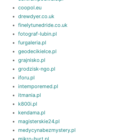
coopol.eu
drewdyer.co.uk
finelytunedride.co.uk
fotograf-lubin.pl
furgaleria.pl
geodecikielce.pl
grajnisko.pl
grodzisk-ngo.pl
iforu.pl
intemporemed.pl
itmania.pl
k800i.pl
kendama.pl
magisterskie24.pl
medycynabezmystery.pl
mikro-hurt.pl