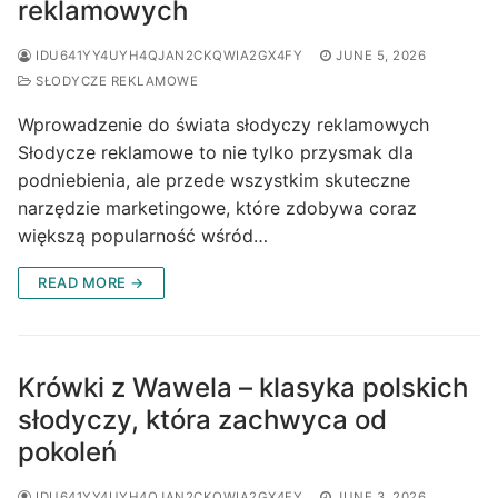
reklamowych
IDU641YY4UYH4QJAN2CKQWIA2GX4FY
JUNE 5, 2026
SŁODYCZE REKLAMOWE
Wprowadzenie do świata słodyczy reklamowych
Słodycze reklamowe to nie tylko przysmak dla
podniebienia, ale przede wszystkim skuteczne
narzędzie marketingowe, które zdobywa coraz
większą popularność wśród…
READ MORE →
Krówki z Wawela – klasyka polskich
słodyczy, która zachwyca od
pokoleń
IDU641YY4UYH4QJAN2CKQWIA2GX4FY
JUNE 3, 2026