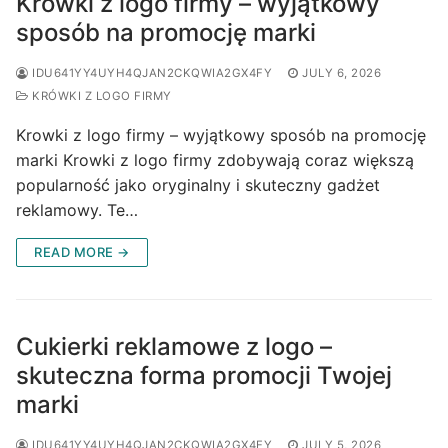
Krowki z logo firmy – wyjątkowy
sposób na promocję marki
IDU641YY4UYH4QJAN2CKQWIA2GX4FY
JULY 6, 2026
KRÓWKI Z LOGO FIRMY
Krowki z logo firmy – wyjątkowy sposób na promocję
marki Krowki z logo firmy zdobywają coraz większą
popularność jako oryginalny i skuteczny gadżet
reklamowy. Te…
READ MORE →
Cukierki reklamowe z logo –
skuteczna forma promocji Twojej
marki
IDU641YY4UYH4QJAN2CKQWIA2GX4FY
JULY 5, 2026