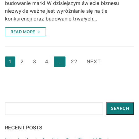
budowanie marki W dzisiejszym świecie biznesu
niezwykle ważne jest wyróżnianie się na tle
konkurencji oraz budowanie trwałych…
READ MORE →
Posts
1
2
3
4
…
22
NEXT
pagination
Search
SEARCH
RECENT POSTS