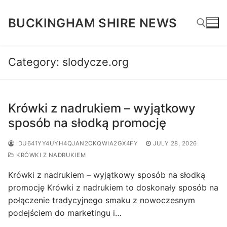
Skip
to
BUCKINGHAM SHIRE NEWS
content
Category:
slodycze.org
Search for:
Krówki z nadrukiem – wyjątkowy
sposób na słodką promocję
IDU641YY4UYH4QJAN2CKQWIA2GX4FY
JULY 28, 2026
KRÓWKI Z NADRUKIEM
Krówki z nadrukiem – wyjątkowy sposób na słodką
promocję Krówki z nadrukiem to doskonały sposób na
połączenie tradycyjnego smaku z nowoczesnym
podejściem do marketingu i…