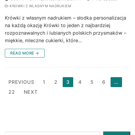
KROWKI Z WLASNYM NADRUKIEM
Krówki z własnym nadrukiem – słodka personalizacja
na każdą okazję Krówki to jeden z najbardziej
rozpoznawalnych i lubianych polskich przysmaków –
miękkie, mleczne cukierki, które…
READ MORE →
Posts
PREVIOUS
1
2
3
4
5
6
…
pagination
22
NEXT
Search