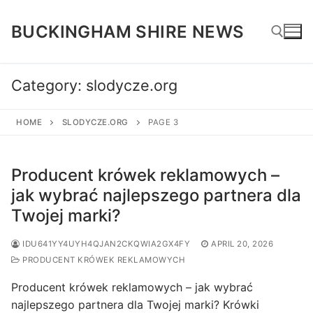
Skip
to
BUCKINGHAM SHIRE NEWS
content
Category:
slodycze.org
Search for:
HOME
SLODYCZE.ORG
PAGE 3
Producent krówek reklamowych –
jak wybrać najlepszego partnera dla
Twojej marki?
IDU641YY4UYH4QJAN2CKQWIA2GX4FY
APRIL 20, 2026
PRODUCENT KRÓWEK REKLAMOWYCH
Producent krówek reklamowych – jak wybrać
najlepszego partnera dla Twojej marki? Krówki