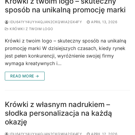
Krówki z twoim logo – skuteczny
sposób na unikalną promocję marki
IDU641YY4UYH4QJAN2CKQWIA2GX4FY
APRIL 13, 2026
KRÓWKI Z TWOIM LOGO
Krówki z twoim logo – skuteczny sposób na unikalną
promocję marki W dzisiejszych czasach, kiedy rynek
jest pełen konkurencji, wyróżnienie swojej firmy
wymaga kreatywnych i…
READ MORE →
Krówki z własnym nadrukiem –
słodka personalizacja na każdą
okazję
IDU641YY4UYH4QJAN2CKQWIA2GX4FY
APRIL 12, 2026