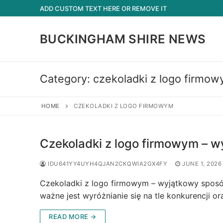
Skip
ADD CUSTOM TEXT HERE OR REMOVE IT
to
content
BUCKINGHAM SHIRE NEWS
Category:
czekoladki z logo firmo
HOME
CZEKOLADKI Z LOGO FIRMOWYM
Czekoladki z logo firmowym – 
IDU641YY4UYH4QJAN2CKQWIA2GX4FY
JUNE 1, 2026
Czekoladki z logo firmowym – wyjątkowy sposó
ważne jest wyróżnianie się na tle konkurencji 
READ MORE →