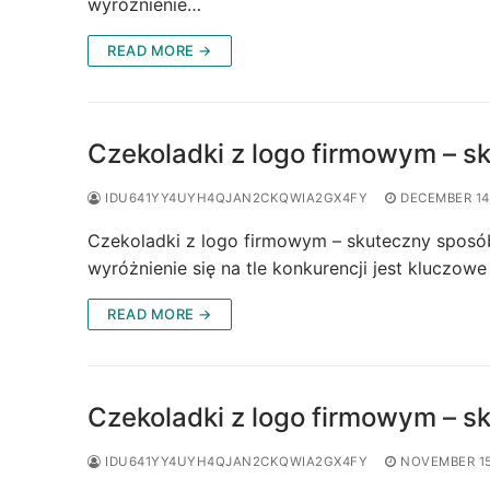
wyróżnienie…
READ MORE →
Czekoladki z logo firmowym – 
IDU641YY4UYH4QJAN2CKQWIA2GX4FY
DECEMBER 14
Czekoladki z logo firmowym – skuteczny sposó
wyróżnienie się na tle konkurencji jest kluczowe
READ MORE →
Czekoladki z logo firmowym – s
IDU641YY4UYH4QJAN2CKQWIA2GX4FY
NOVEMBER 15