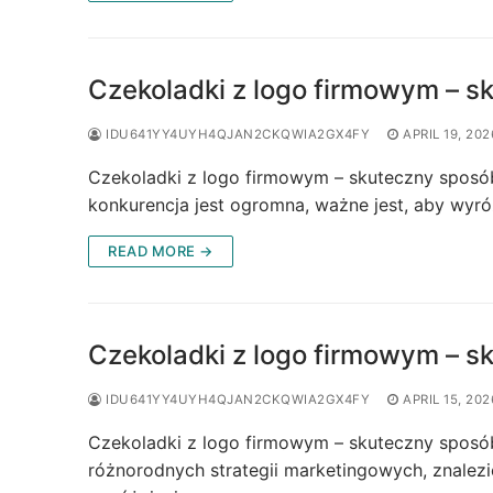
Czekoladki z logo firmowym – 
IDU641YY4UYH4QJAN2CKQWIA2GX4FY
APRIL 19, 202
Czekoladki z logo firmowym – skuteczny sposób
konkurencja jest ogromna, ważne jest, aby wyr
READ MORE →
Czekoladki z logo firmowym – 
IDU641YY4UYH4QJAN2CKQWIA2GX4FY
APRIL 15, 202
Czekoladki z logo firmowym – skuteczny sposó
różnorodnych strategii marketingowych, znalez