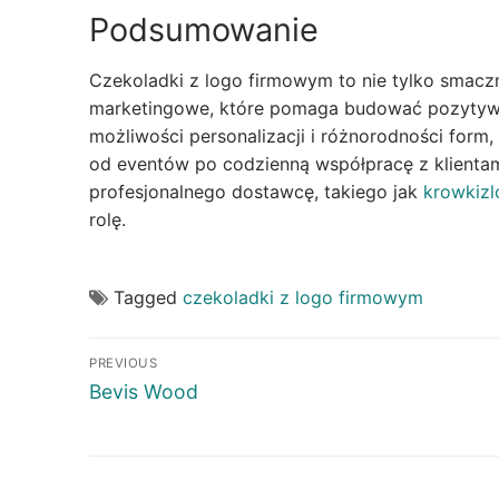
Podsumowanie
Czekoladki z logo firmowym to nie tylko smacz
marketingowe, które pomaga budować pozytywn
możliwości personalizacji i różnorodności form
od eventów po codzienną współpracę z klientam
profesjonalnego dostawcę, takiego jak
krowkizl
rolę.
Tagged
czekoladki z logo firmowym
Post
PREVIOUS
navigation
Previous
Bevis Wood
post: