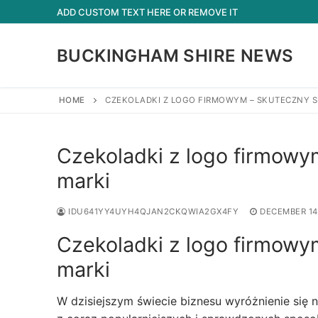
Skip
ADD CUSTOM TEXT HERE OR REMOVE IT
to
content
BUCKINGHAM SHIRE NEWS
HOME
CZEKOLADKI Z LOGO FIRMOWYM – SKUTECZNY 
Czekoladki z logo firmow
marki
IDU641YY4UYH4QJAN2CKQWIA2GX4FY
DECEMBER 14
Czekoladki z logo firmow
marki
W dzisiejszym świecie biznesu wyróżnienie się n