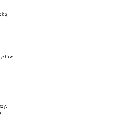
oką
mysłów
zy.
ą