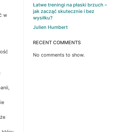
Łatwe treningi na płaski brzuch –
jak zacząć skutecznie i bez
ć w
wysiłku?
Julien Humbert
RECENT COMMENTS
ność
No comments to show.
ć
nii,
ie
kże
 który