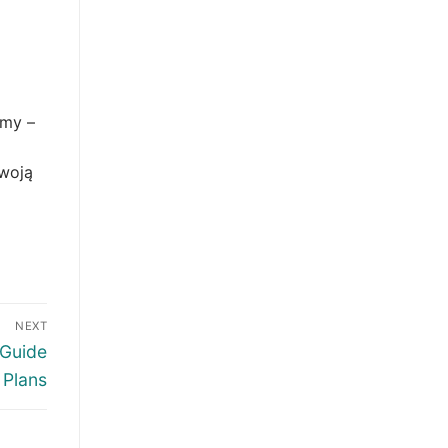
rmy –
swoją
NEXT
 Guide
 Plans