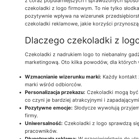
z coraz popularniejszych i sprawdzonych spos
czekoladki z logo firmowym. To nie tylko słodka
pozytywnie wpływa na wizerunek przedsiębiors
czekoladki reklamowe, jakie korzyści przynoszą 
Dlaczego czekoladki z log
Czekoladki z nadrukiem logo to niebanalny gad
marketingową. Oto kilka powodów, dla których 
Wzmacnianie wizerunku marki:
Każdy kontakt 
marki wśród odbiorców.
Personalizacja przekazu:
Czekoladki mogą być 
co czyni je bardziej atrakcyjnymi i zapadającym
Pozytywne emocje:
Słodycze wywołują przyjemn
firmy.
Uniwersalność:
Czekoladki z logo sprawdzą się
pracowników.
Długotrwała reklama:
W przeciwieństwie do ulot