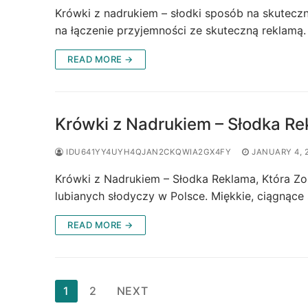
Krówki z nadrukiem – słodki sposób na skutecz
na łączenie przyjemności ze skuteczną reklamą.
READ MORE →
Krówki z Nadrukiem – Słodka Re
IDU641YY4UYH4QJAN2CKQWIA2GX4FY
JANUARY 4, 
Krówki z Nadrukiem – Słodka Reklama, Która Zos
lubianych słodyczy w Polsce. Miękkie, ciągnące 
READ MORE →
Posts
1
2
NEXT