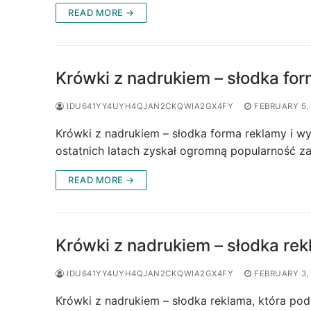
READ MORE →
Krówki z nadrukiem – słodka fo
IDU641YY4UYH4QJAN2CKQWIA2GX4FY
FEBRUARY 5,
Krówki z nadrukiem – słodka forma reklamy i w
ostatnich latach zyskał ogromną popularność z
READ MORE →
Krówki z nadrukiem – słodka rek
IDU641YY4UYH4QJAN2CKQWIA2GX4FY
FEBRUARY 3,
Krówki z nadrukiem – słodka reklama, która po