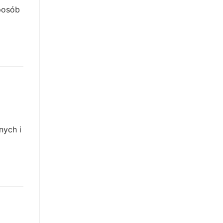
posób
nych i