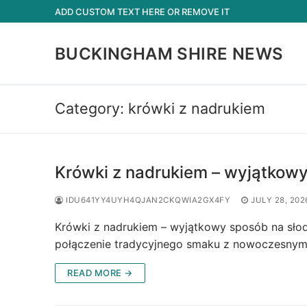
Skip
ADD CUSTOM TEXT HERE OR REMOVE IT
to
content
BUCKINGHAM SHIRE NEWS
Category:
krówki z nadrukiem
Krówki z nadrukiem – wyjątkow
IDU641YY4UYH4QJAN2CKQWIA2GX4FY
JULY 28, 202
Krówki z nadrukiem – wyjątkowy sposób na sło
połączenie tradycyjnego smaku z nowoczesnym
READ MORE →