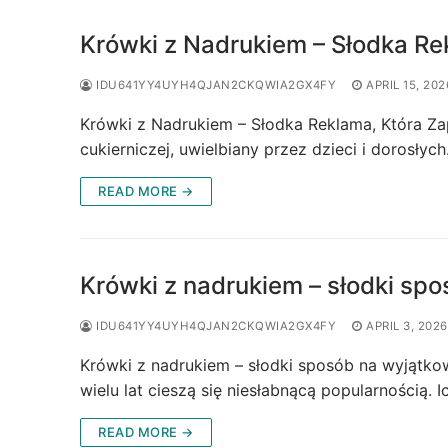
Krówki z Nadrukiem – Słodka R
IDU641YY4UYH4QJAN2CKQWIA2GX4FY
APRIL 15, 202
Krówki z Nadrukiem – Słodka Reklama, Która Zap
cukierniczej, uwielbiany przez dzieci i dorosłyc
READ MORE →
Krówki z nadrukiem – słodki sp
IDU641YY4UYH4QJAN2CKQWIA2GX4FY
APRIL 3, 2026
Krówki z nadrukiem – słodki sposób na wyjątkow
wielu lat cieszą się niesłabnącą popularnością
READ MORE →