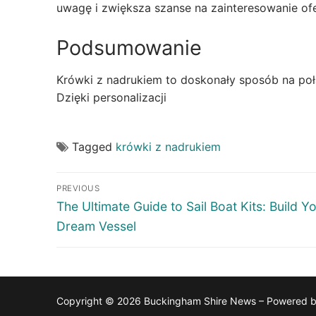
uwagę i zwiększa szanse na zainteresowanie ofe
Podsumowanie
Krówki z nadrukiem to doskonały sposób na po
Dzięki personalizacji
Tagged
krówki z nadrukiem
Post
PREVIOUS
navigation
Previous
The Ultimate Guide to Sail Boat Kits: Build Y
post:
Dream Vessel
Copyright © 2026 Buckingham Shire News – Powered 