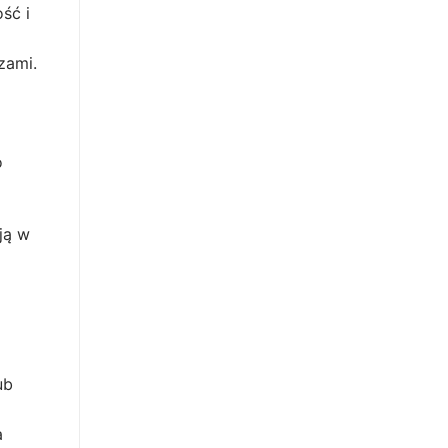
ść i
zami.
u
o
ją w
ub
a