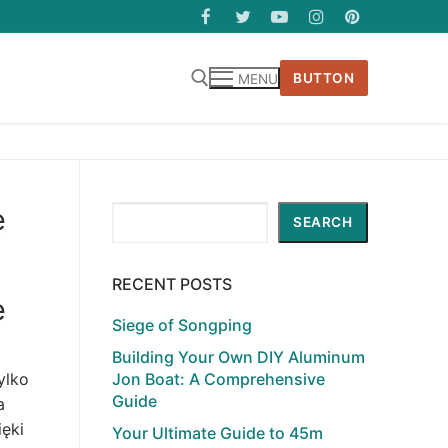
BUTTON
MENU
ę
Search
SEARCH
RECENT POSTS
ę
Siege of Songping
Building Your Own DIY Aluminum
Jon Boat: A Comprehensive
ylko
Guide
a
ęki
Your Ultimate Guide to 45m