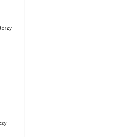
tórzy
e
czy