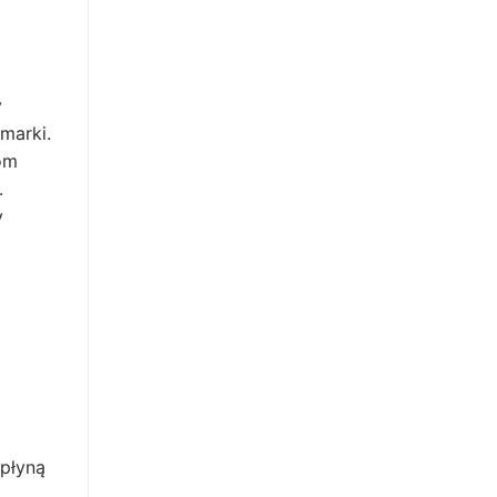
y
marki.
om
.
y
wpłyną