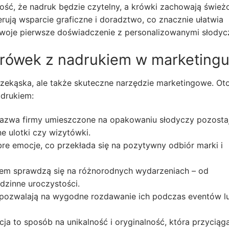
ć, że nadruk będzie czytelny, a krówki zachowają świeżo
rują wsparcie graficzne i doradztwo, co znacznie ułatwia
Twoje pierwsze doświadczenie z personalizowanymi słodyc
krówek z nadrukiem w marketing
rzekąska, ale także skuteczne narzędzie marketingowe. Ot
adrukiem:
azwa firmy umieszczone na opakowaniu słodyczy pozosta
e ulotki czy wizytówki.
e emocje, co przekłada się na pozytywny odbiór marki i
em sprawdzą się na różnorodnych wydarzeniach – od
odzinne uroczystości.
ozwalają na wygodne rozdawanie ich podczas eventów l
cja to sposób na unikalność i oryginalność, która przyciąg