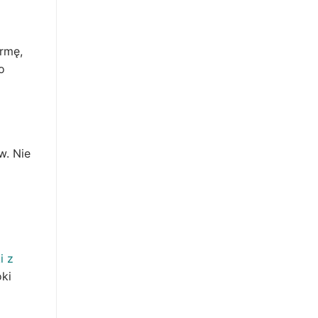
rmę,
o
w. Nie
i z
oki