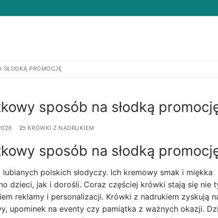
A SŁODKĄ PROMOCJĘ
Search for:
tkowy sposób na słodką promocj
2026
KRÓWKI Z NADRUKIEM
tkowy sposób na słodką promocj
i lubianych polskich słodyczy. Ich kremowy smak i miękka
 dzieci, jak i dorośli. Coraz częściej krówki stają się nie t
em reklamy i personalizacji. Krówki z nadrukiem zyskują n
y, upominek na eventy czy pamiątka z ważnych okazji. Dzi