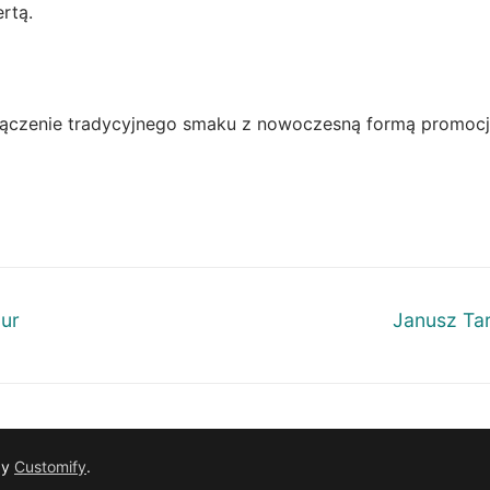
rtą.
łączenie tradycyjnego smaku z nowoczesną formą promocji
Next
our
Janusz Ta
post:
by
Customify
.