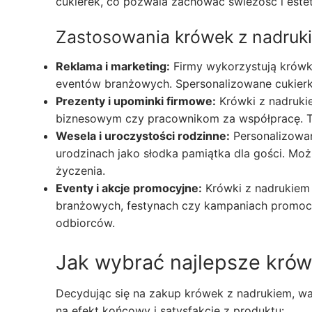
cukierek, co pozwala zachować świeżość i este
Zastosowania krówek z nadruk
Reklama i marketing:
Firmy wykorzystują krówk
eventów branżowych. Spersonalizowane cukierki
Prezenty i upominki firmowe:
Krówki z nadruki
biznesowym czy pracownikom za współpracę. Ta
Wesela i uroczystości rodzinne:
Personalizowan
urodzinach jako słodka pamiątka dla gości. Moż
życzenia.
Eventy i akcje promocyjne:
Krówki z nadrukiem 
branżowych, festynach czy kampaniach promocyj
odbiorców.
Jak wybrać najlepsze krów
Decydując się na zakup krówek z nadrukiem, wa
na efekt końcowy i satysfakcję z produktu: