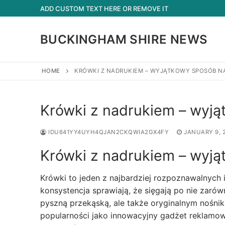
Skip
ADD CUSTOM TEXT HERE OR REMOVE IT
to
content
BUCKINGHAM SHIRE NEWS
HOME
KRÓWKI Z NADRUKIEM – WYJĄTKOWY SPOSÓB N
Krówki z nadrukiem – wyją
IDU641YY4UYH4QJAN2CKQWIA2GX4FY
JANUARY 9, 
Krówki z nadrukiem – wyją
Krówki to jeden z najbardziej rozpoznawalnych 
konsystencja sprawiają, że sięgają po nie zarówno
pyszną przekąską, ale także oryginalnym nośniki
popularności jako innowacyjny gadżet reklamow