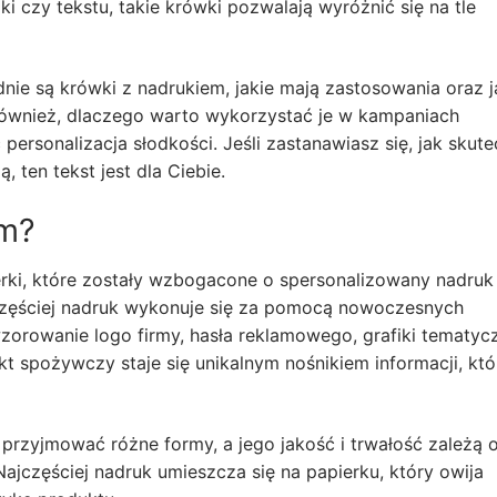
 czy tekstu, takie krówki pozwalają wyróżnić się na tle
ie są krówki z nadrukiem, jakie mają zastosowania oraz j
 również, dlaczego warto wykorzystać je w kampaniach
personalizacja słodkości. Jeśli zastanawiasz się, jak skute
ten tekst jest dla Ciebie.
em?
erki, które zostały wzbogacone o spersonalizowany nadruk
częściej nadruk wykonuje się za pomocą nowoczesnych
wzorowanie logo firmy, hasła reklamowego, grafiki tematyc
kt spożywczy staje się unikalnym nośnikiem informacji, któ
rzyjmować różne formy, a jego jakość i trwałość zależą 
ajczęściej nadruk umieszcza się na papierku, który owija