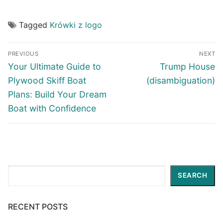
Tagged
Krówki z logo
Post
PREVIOUS
NEXT
navigation
Previous
Next
Your Ultimate Guide to
Trump House
post:
post:
Plywood Skiff Boat
(disambiguation)
Plans: Build Your Dream
Boat with Confidence
Search
SEARCH
RECENT POSTS