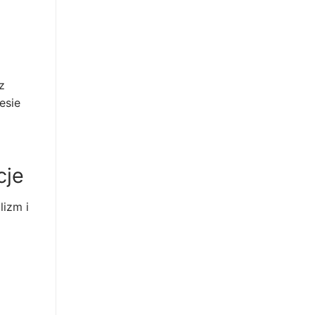
z
esie
cje
izm i