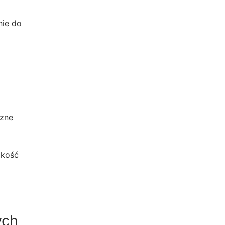
nie do
czne
akość
ych