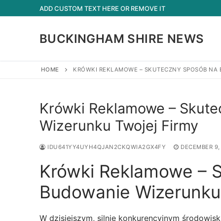
Skip
ADD CUSTOM TEXT HERE OR REMOVE IT
to
content
BUCKINGHAM SHIRE NEWS
HOME
KRÓWKI REKLAMOWE – SKUTECZNY SPOSÓB NA 
Krówki Reklamowe – Skute
Wizerunku Twojej Firmy
IDU641YY4UYH4QJAN2CKQWIA2GX4FY
DECEMBER 9,
Krówki Reklamowe – 
Budowanie Wizerunku 
W dzisiejszym, silnie konkurencyjnym środowis