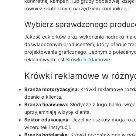
konkretnej kampanii lub grupy docelowej, dzięki
również skutecznym narzędziem komunikacji.
Wybierz sprawdzonego produc
Jakość cukierków oraz wykonania nadruku ma 
doświadczonym producentem, który oferuje trad
projektowania graficznego. Jednym z polecany
reklamowych jest
Krówki Reklamowe
.
Krówki reklamowe w różnyc
Branża motoryzacyjna:
Krówki reklamowe rozda
dbanie o klienta.
Branża finansowa:
Słodycze z logo banku wręc
uprzyjemniają wizytę klienta.
Sektor edukacyjny:
Uczelnie i szkoły mogą roz
wizerunek instytucji.
Branża hotelarska:
Krówki pozostawione w poko