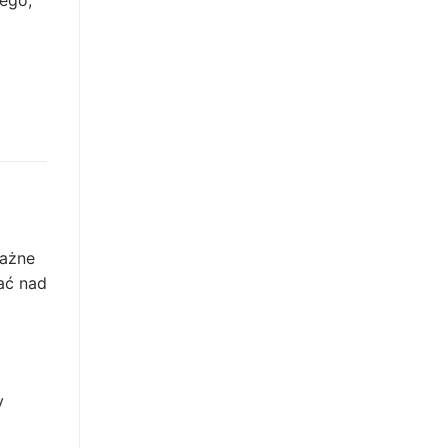
ego,
ważne
ać nad
y