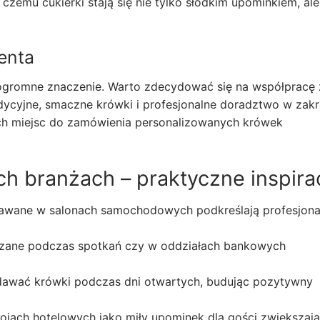
 czemu cukierki stają się nie tylko słodkim upominkiem, ale
enta
ogromne znaczenie. Warto zdecydować się na współpracę 
ycyjne, smaczne krówki i profesjonalne doradztwo w zakr
ch miejsc do zamówienia personalizowanych krówek
h branżach – praktyczne inspira
wane w salonach samochodowych podkreślają profesjonal
zane podczas spotkań czy w oddziałach bankowych
dawać krówki podczas dni otwartych, budując pozytywny
jach hotelowych jako miły upominek dla gości zwiększają