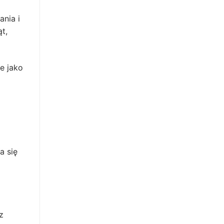
ania i
t,
e jako
a się
z