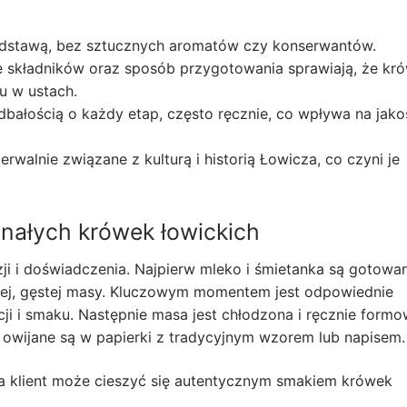
podstawą, bez sztucznych aromatów czy konserwantów.
 składników oraz sposób przygotowania sprawiają, że kró
zu w ustach.
bałością o każdy etap, często ręcznie, co wpływa na jako
erwalnie związane z kulturą i historią Łowicza, co czyni je
onałych krówek łowickich
i i doświadczenia. Najpierw mleko i śmietanka są gotowa
tej, gęstej masy. Kluczowym momentem jest odpowiednie
ji i smaku. Następnie masa jest chłodzona i ręcznie form
 owijane są w papierki z tradycyjnym wzorem lub napisem.
a klient może cieszyć się autentycznym smakiem krówek