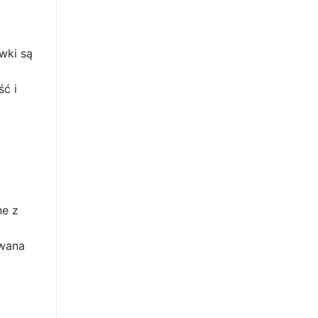
wki są
ść i
ne z
owana