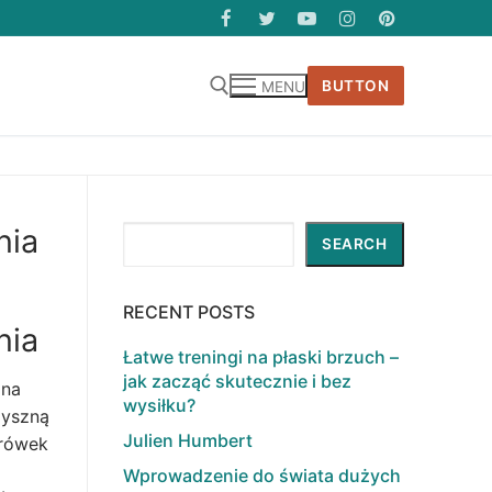
BUTTON
MENU
nia
Search
SEARCH
RECENT POSTS
nia
Łatwe treningi na płaski brzuch –
jak zacząć skutecznie i bez
 na
wysiłku?
pyszną
Julien Humbert
krówek
Wprowadzenie do świata dużych