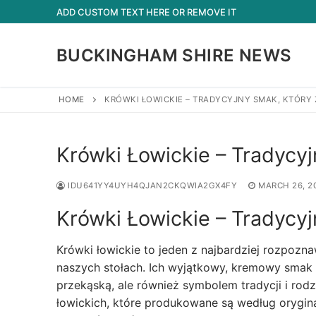
Skip
ADD CUSTOM TEXT HERE OR REMOVE IT
to
content
BUCKINGHAM SHIRE NEWS
HOME
KRÓWKI ŁOWICKIE – TRADYCYJNY SMAK, KTÓR
Krówki Łowickie – Tradycy
IDU641YY4UYH4QJAN2CKQWIA2GX4FY
MARCH 26, 2
Krówki Łowickie – Tradycy
Krówki łowickie to jeden z najbardziej rozpoznaw
naszych stołach. Ich wyjątkowy, kremowy smak i 
przekąską, ale również symbolem tradycji i ro
łowickich, które produkowane są według orygina