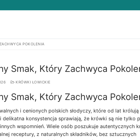
Y ZACHWYCA POKOLENIA
Search for:
jny Smak, Który Zachwyca Pokole
026
KRÓWKI ŁOWICKIE
jny Smak, Który Zachwyca Pokole
alnych i cenionych polskich słodyczy, które od lat królują
delikatna konsystencja sprawiają, że krówki są nie tylko 
dzinnych wspomnień. Wiele osób poszukuje autentycznych 
lnej receptury, z naturalnych składników, bez sztucznych