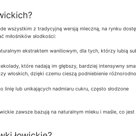
wickich?
ede wszystkim z tradycyjną wersją mleczną, na rynku dost
ać miłośników słodkości:
uralnym ekstraktem waniliowym, dla tych, którzy lubią su
kolady, które nadają im głębszy, bardziej intensywny sma
zy włoskich, dzięki czemu cieszą podniebienie różnorodno
 linię lub unikających nadmiaru cukru, często słodzone
ickie zawsze bazują na naturalnym mleku i maśle, co jest
wki łowickie?