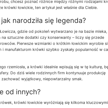
 wyrobu, chcesz poznać różnice między różnymi rodzajami k
 krówki łowickie, ten artykuł jest właśnie dla Ciebie.
 jak narodziła się legenda?
 Łowicza, gdzie od pokoleń wytwarzano je na bazie mleka,
a na sztuczne dodatki czy konserwanty – liczy się przede
urowców. Pierwsze wzmianki o krótkim łowickim wyrobie si
om i manufakturom krówki szybko zyskały popularność w ca
go rzemiosła, a krówki idealnie wpisują się w tę kulturę, 
fery. Do dziś wiele rodzinnych firm kontynuuje produkcję
a zachować wyjątkowy, niepowtarzalny smak.
e od innych?
rówek, krówki łowickie wyróżniają się kilkoma kluczowymi