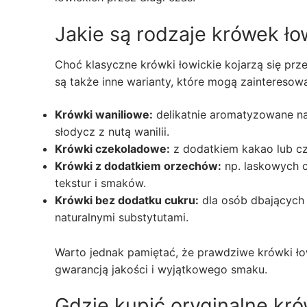
Jakie są rodzaje krówek ło
Choć klasyczne krówki łowickie kojarzą się prz
są także inne warianty, które mogą zainteresow
Krówki waniliowe:
delikatnie aromatyzowane nat
słodycz z nutą wanilii.
Krówki czekoladowe:
z dodatkiem kakao lub cze
Krówki z dodatkiem orzechów:
np. laskowych c
tekstur i smaków.
Krówki bez dodatku cukru:
dla osób dbających o
naturalnymi substytutami.
Warto jednak pamiętać, że prawdziwe krówki łow
gwarancją jakości i wyjątkowego smaku.
Gdzie kupić oryginalne kró