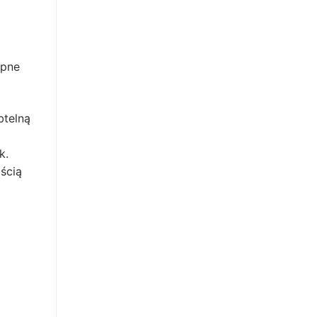
ępne
btelną
k.
ścią