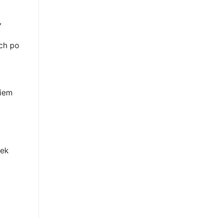
,
ch po
niem
wek