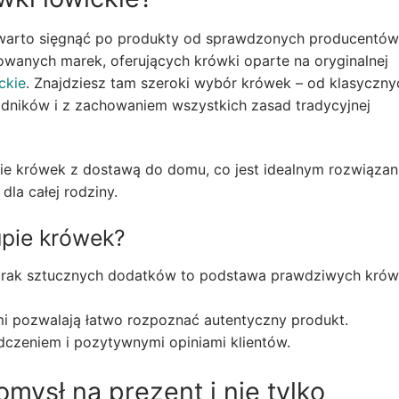
, warto sięgnąć po produkty od sprawdzonych producentów
mowanych marek, oferujących krówki oparte na oryginalnej
ckie
. Znajdziesz tam szeroki wybór krówek – od klasyczny
dników i z zachowaniem wszystkich zasad tradycyjnej
e krówek z dostawą do domu, co jest idealnym rozwiąza
dla całej rodziny.
upie krówek?
j – brak sztucznych dodatków to podstawa prawdziwych kró
mi pozwalają łatwo rozpoznać autentyczny produkt.
dczeniem i pozytywnymi opiniami klientów.
omysł na prezent i nie tylko