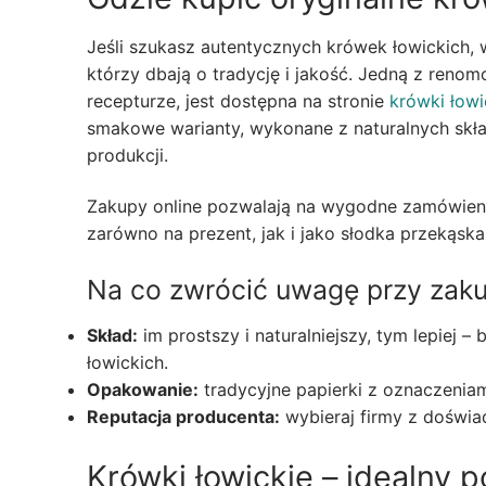
Jeśli szukasz autentycznych krówek łowickich
którzy dbają o tradycję i jakość. Jedną z reno
recepturze, jest dostępna na stronie
krówki łowi
smakowe warianty, wykonane z naturalnych skła
produkcji.
Zakupy online pozwalają na wygodne zamówieni
zarówno na prezent, jak i jako słodka przekąska 
Na co zwrócić uwagę przy zak
Skład:
im prostszy i naturalniejszy, tym lepie
łowickich.
Opakowanie:
tradycyjne papierki z oznaczenia
Reputacja producenta:
wybieraj firmy z doświa
Krówki łowickie – idealny p