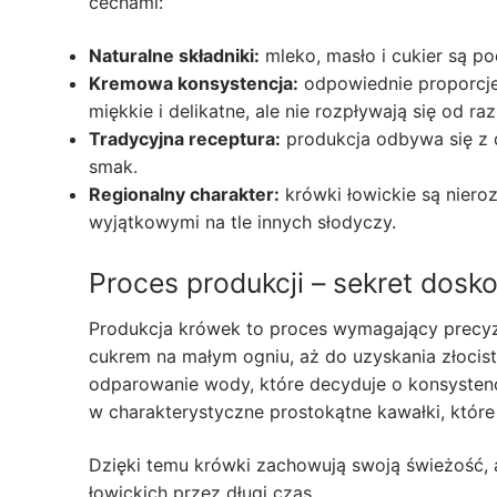
cechami:
Naturalne składniki:
mleko, masło i cukier są 
Kremowa konsystencja:
odpowiednie proporcje
miękkie i delikatne, ale nie rozpływają się od ra
Tradycyjna receptura:
produkcja odbywa się z d
smak.
Regionalny charakter:
krówki łowickie są nieroz
wyjątkowymi na tle innych słodyczy.
Proces produkcji – sekret dosk
Produkcja krówek to proces wymagający precyzj
cukrem na małym ogniu, aż do uzyskania złocis
odparowanie wody, które decyduje o konsystenc
w charakterystyczne prostokątne kawałki, które
Dzięki temu krówki zachowują swoją świeżość, 
łowickich przez długi czas.