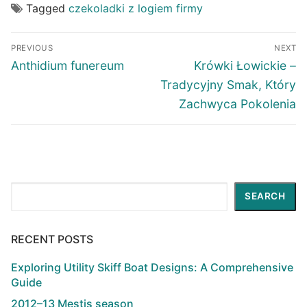
Tagged
czekoladki z logiem firmy
Post
PREVIOUS
NEXT
navigation
Previous
Next
Anthidium funereum
Krówki Łowickie –
post:
post:
Tradycyjny Smak, Który
Zachwyca Pokolenia
Search
SEARCH
RECENT POSTS
Exploring Utility Skiff Boat Designs: A Comprehensive
Guide
2012–13 Mestis season