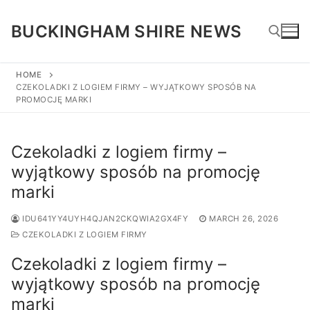
Skip
to
BUCKINGHAM SHIRE NEWS
content
HOME
CZEKOLADKI Z LOGIEM FIRMY – WYJĄTKOWY SPOSÓB NA
Search for:
PROMOCJĘ MARKI
Czekoladki z logiem firmy –
wyjątkowy sposób na promocję
marki
IDU641YY4UYH4QJAN2CKQWIA2GX4FY
MARCH 26, 2026
CZEKOLADKI Z LOGIEM FIRMY
Czekoladki z logiem firmy –
wyjątkowy sposób na promocję
marki