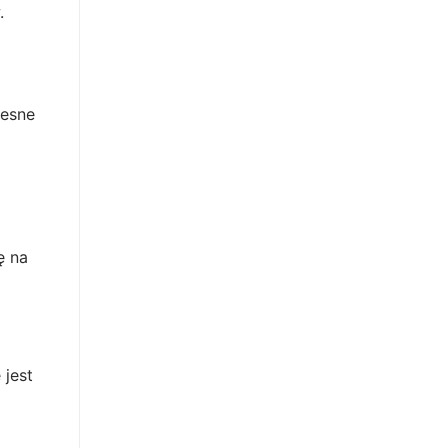
.
zesne
ę na
 jest