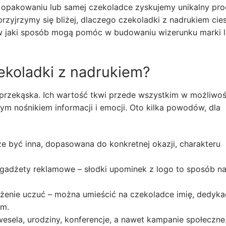
 opakowaniu lub samej czekoladce zyskujemy unikalny pro
rzyjrzymy się bliżej, dlaczego czekoladki z nadrukiem cies
i w jaki sposób mogą pomóc w budowaniu wizerunku marki 
ekoladki z nadrukiem?
 przekąska. Ich wartość tkwi przede wszystkim w możliwoś
owym nośnikiem informacji i emocji. Oto kilka powodów, dla
 być inna, dopasowana do konkretnej okazji, charakteru
 gadżety reklamowe – słodki upominek z logo to sposób n
żenie uczuć – można umieścić na czekoladce imię, dedyka
ym.
esela, urodziny, konferencje, a nawet kampanie społeczne