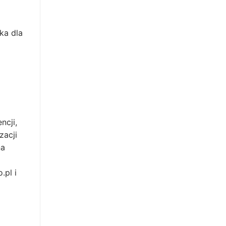
ka dla
ncji,
zacji
na
.pl i