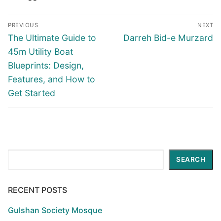
Post
PREVIOUS
NEXT
navigation
Previous
Next
The Ultimate Guide to
Darreh Bid-e Murzard
post:
post:
45m Utility Boat
Blueprints: Design,
Features, and How to
Get Started
Search
SEARCH
RECENT POSTS
Gulshan Society Mosque