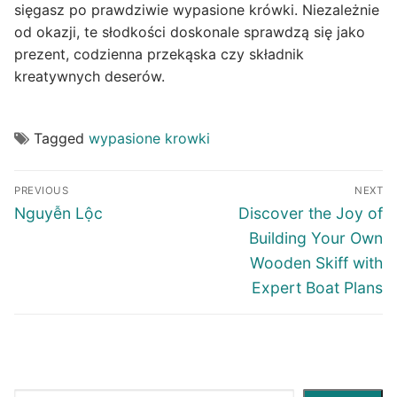
sięgasz po prawdziwie wypasione krówki. Niezależnie
od okazji, te słodkości doskonale sprawdzą się jako
prezent, codzienna przekąska czy składnik
kreatywnych deserów.
Tagged
wypasione krowki
Post
PREVIOUS
NEXT
navigation
Previous
Next
Nguyễn Lộc
Discover the Joy of
post:
post:
Building Your Own
Wooden Skiff with
Expert Boat Plans