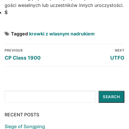
gości weselnych lub uczestników innych uroczystości.
Ś
Tagged
krowki z wlasnym nadrukiem
Post
PREVIOUS
NEXT
navigation
Previous
Next
CP Class 1900
UTFO
post:
post:
Search
SEARCH
RECENT POSTS
Siege of Songping