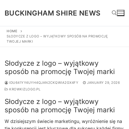
Skip
to
BUCKINGHAM SHIRE NEWS
content
HOME
SŁODYCZE Z LOGO – WYJĄTKOWY SPOSÓB NA PROMOCJĘ
Search for:
TWOJEJ MARKI
Słodycze z logo – wyjątkowy
sposób na promocję Twojej marki
IDU641YY4UYH4QJAN2CKQWIA2GX4FY
JANUARY 29, 2026
KROWKIZLOGO.PL
Słodycze z logo – wyjątkowy
sposób na promocję Twojej marki
W dzisiejszym świecie marketingu, wyróżnienie się na
tle konkurencji jest kluczowe dla sukcesu każdej firmy.