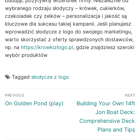
budując pozytywny wizerunek firmy. Niezależnie od
wybranego rodzaju słodyczy – krówek, cukierków,
czekoladek czy żelków – personalizacja i jakość są
kluczowe dla sukcesu takiej kampanii. Jeśli planujesz
wprowadzić słodycze z logo do swojego marketingu,
warto skorzystać z oferty sprawdzonych dostawców,
np. na
https://krowkizlogo.pl
, gdzie znajdziesz szeroki
wybór produktów
Tagged
słodycze z logo
Post
PREVIOUS
NEXT
navigation
Previous
Next
On Golden Pond (play)
Building Your Own 14ft
post:
post:
Jon Boat Deck:
Comprehensive Deck
Plans and Tips