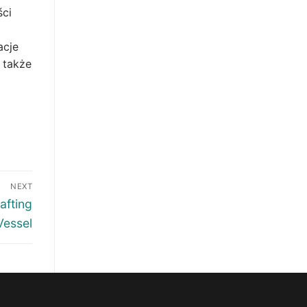
ści
acje
 także
NEXT
afting
Vessel