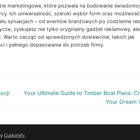
dzie marketingowe, które pozwala na budowanie świadomo
rcy. Ich uniwersalność, szeroki wybór form oraz możliwość
wielu sytuacjach – od eventów branżowych po codzienne rel
cze, zyskujesz nie tylko oryginalny gadżet reklamowy, ale
ji. Warto zacząć od sprawdzonych dostawców, takich jak
ci i pełnego dopasowania do potrzeb firmy.
Next
ocji
Your Ultimate Guide to Timber Boat Plans: Cr
post:
Your Dream 
by
Customify
.