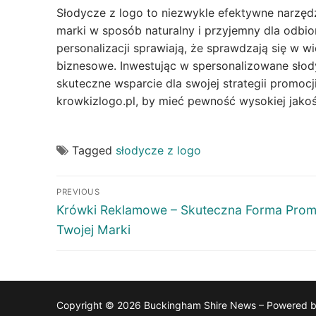
Słodycze z logo to niezwykle efektywne narzę
marki w sposób naturalny i przyjemny dla odbio
personalizacji sprawiają, że sprawdzają się w 
biznesowe. Inwestując w spersonalizowane słody
skuteczne wsparcie dla swojej strategii promoc
krowkizlogo.pl, by mieć pewność wysokiej jakoś
Tagged
słodycze z logo
Post
PREVIOUS
navigation
Previous
Krówki Reklamowe – Skuteczna Forma Prom
post:
Twojej Marki
Copyright © 2026 Buckingham Shire News – Powered 