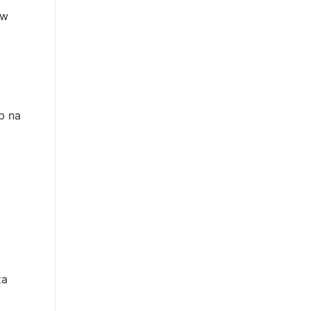
 w
b na
za