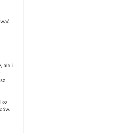
ować
 ale i
r
esz
lko
rców.