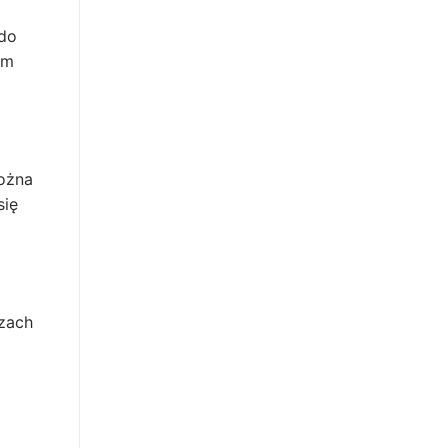
 do
em
Można
się
ezach