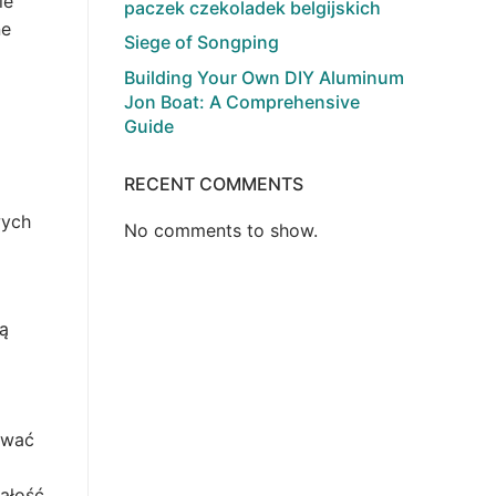
ie
paczek czekoladek belgijskich
ne
Siege of Songping
Building Your Own DIY Aluminum
Jon Boat: A Comprehensive
Guide
RECENT COMMENTS
wych
No comments to show.
ą
ować
ałość