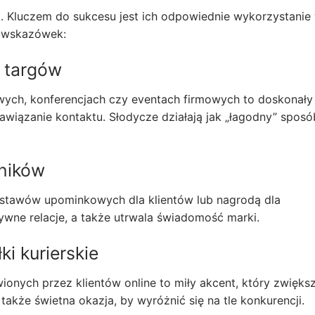
k. Kluczem do sukcesu jest ich odpowiednie wykorzystanie
h wskazówek:
 targów
wych, konferencjach czy eventach firmowych to doskonały
awiązanie kontaktu. Słodycze działają jak „łagodny” sposó
wników
stawów upominkowych dla klientów lub nagrodą dla
tywne relacje, a także utrwala świadomość marki.
ki kurierskie
onych przez klientów online to miły akcent, który zwięks
akże świetna okazja, by wyróżnić się na tle konkurencji.