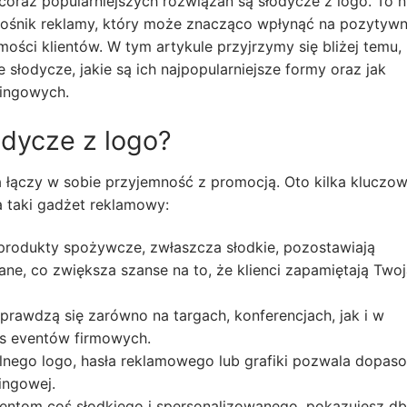
coraz popularniejszych rozwiązań są słodycze z logo. To n
 nośnik reklamy, który może znacząco wpłynąć na pozytyw
mości klientów. W tym artykule przyjrzymy się bliżej temu,
łodycze, jakie są ich najpopularniejsze formy oraz jak
tingowych.
dycze z logo?
a łączy w sobie przyjemność z promocją. Oto kilka kluczo
 taki gadżet reklamowy:
produkty spożywcze, zwłaszcza słodkie, pozostawiają
e, co zwiększa szanse na to, że klienci zapamiętają Twoj
prawdzą się zarówno na targach, konferencjach, jak i w
s eventów firmowych.
nego logo, hasła reklamowego lub grafiki pozwala dopas
ingowej.
ientom coś słodkiego i spersonalizowanego, pokazujesz db