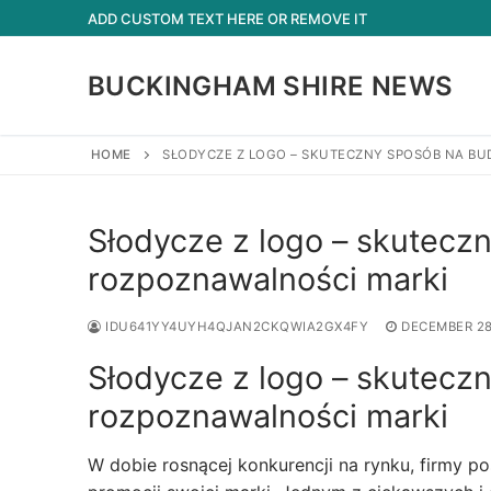
Skip
ADD CUSTOM TEXT HERE OR REMOVE IT
to
content
BUCKINGHAM SHIRE NEWS
HOME
SŁODYCZE Z LOGO – SKUTECZNY SPOSÓB NA B
Słodycze z logo – skutecz
rozpoznawalności marki
IDU641YY4UYH4QJAN2CKQWIA2GX4FY
DECEMBER 28
Słodycze z logo – skutecz
rozpoznawalności marki
W dobie rosnącej konkurencji na rynku, firmy p