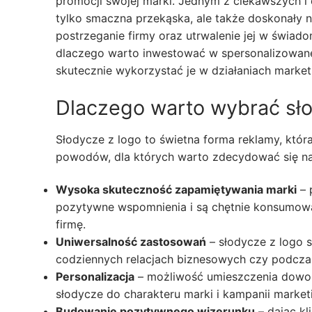
promocji swojej marki. Jednym z ciekawszych i 
tylko smaczna przekąska, ale także doskonały
postrzeganie firmy oraz utrwalenie jej w świado
dlaczego warto inwestować w spersonalizowane s
skutecznie wykorzystać je w działaniach marke
Dlaczego warto wybrać sło
Słodycze z logo to świetna forma reklamy, któr
powodów, dla których warto zdecydować się na
Wysoka skuteczność zapamiętywania marki
– 
pozytywne wspomnienia i są chętnie konsumowan
firmę.
Uniwersalność zastosowań
– słodycze z logo s
codziennych relacjach biznesowych czy podcza
Personalizacja
– możliwość umieszczenia dowol
słodycze do charakteru marki i kampanii market
Budowanie pozytywnego wizerunku
– dając kl