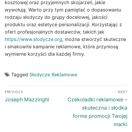
kosztowej oraz przyjemnych skojarzeń, jakie
wywołują. Warto przy tym pamiętać o dopasowaniu
rodzaju słodyczy do grupy docelowej, jakości
produktu oraz estetyce personalizacji. Korzystając z
ofert profesjonalnych dostawców, takich jak
https://www.slodycze.org
, można stworzyć skuteczne
i smakowite kampanie reklamowe, które przyniosą
wymierne korzyści dla każdej firmy.
Tagged
Słodycze Reklamowe
Post
PREVIOUS
NEXT
navigation
Previous
Next
Joseph Mazzinghi
Czekoladki reklamowe –
post:
post:
skuteczna i słodka
forma promocji Twojej
marki