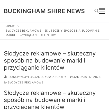
Skip
to
BUCKINGHAM SHIRE NEWS
content
HOME
SŁODYCZE REKLAMOWE – SKUTECZNY SPOSÓB NA BUDOWANIE
Search for:
MARKI I PRZYCIĄGANIE KLIENTÓW
Słodycze reklamowe – skuteczny
sposób na budowanie marki i
przyciąganie klientów
IDU641YY4UYH4QJAN2CKQWIA2GX4FY
JANUARY 17, 2026
SŁODYCZE REKLAMOWE
Słodycze reklamowe – skuteczny
sposób na budowanie marki i
przyciąganie klientów