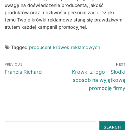
uwagę na doświadczenie producenta, jakość
produktów oraz możliwości personalizacji. Dzięki
temu Twoje krówki reklamowe staną się prawdziwym
atutem każdej kampanii promocyjnej.
Tagged
producent krówek reklamowych
Post
PREVIOUS
NEXT
navigation
Previous
Next
Francis Richard
Krówki z logo – Słodki
post:
post:
sposób na wyjątkową
promocję firmy
Search
SEARCH