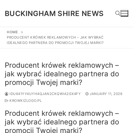
Skip
to
BUCKINGHAM SHIRE NEWS
content
HOME
PRODUCENT KRÓWEK REKLAMOWYCH – JAK WYBRAĆ
Search for:
IDEALNEGO PARTNERA DO PROMOCJI TWOJEJ MARKI?
Producent krówek reklamowych –
jak wybrać idealnego partnera do
promocji Twojej marki?
IDU641YY4UYH4QJAN2CKQWIA2GX4FY
JANUARY 11, 2026
KROWKIZLOGO.PL
Producent krówek reklamowych –
jak wybrać idealnego partnera do
promocji Twojej marki?