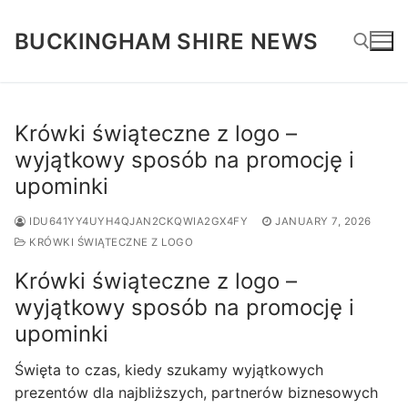
Skip
to
BUCKINGHAM SHIRE NEWS
content
Search for:
Krówki świąteczne z logo –
wyjątkowy sposób na promocję i
upominki
IDU641YY4UYH4QJAN2CKQWIA2GX4FY
JANUARY 7, 2026
KRÓWKI ŚWIĄTECZNE Z LOGO
Krówki świąteczne z logo –
wyjątkowy sposób na promocję i
upominki
Święta to czas, kiedy szukamy wyjątkowych
prezentów dla najbliższych, partnerów biznesowych