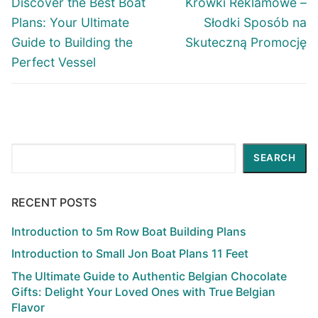
Previous
Next
Discover the Best Boat
Krówki Reklamowe –
post:
post:
Plans: Your Ultimate
Słodki Sposób na
Guide to Building the
Skuteczną Promocję
Perfect Vessel
Search
SEARCH
RECENT POSTS
Introduction to 5m Row Boat Building Plans
Introduction to Small Jon Boat Plans 11 Feet
The Ultimate Guide to Authentic Belgian Chocolate
Gifts: Delight Your Loved Ones with True Belgian
Flavor