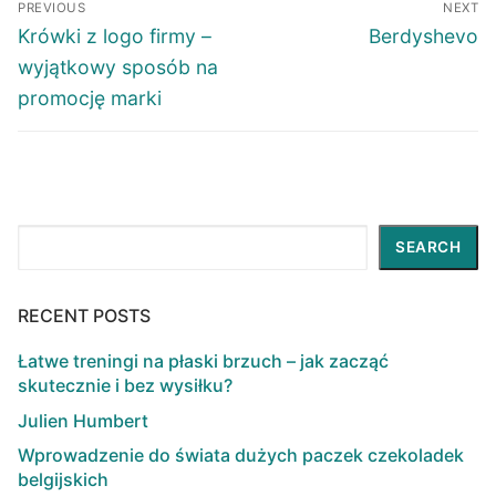
PREVIOUS
NEXT
navigation
Previous
Next
Krówki z logo firmy –
Berdyshevo
post:
post:
wyjątkowy sposób na
promocję marki
Search
SEARCH
RECENT POSTS
Łatwe treningi na płaski brzuch – jak zacząć
skutecznie i bez wysiłku?
Julien Humbert
Wprowadzenie do świata dużych paczek czekoladek
belgijskich