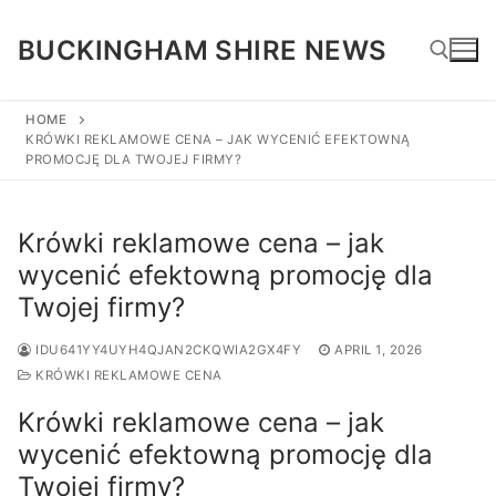
Skip
to
BUCKINGHAM SHIRE NEWS
content
HOME
KRÓWKI REKLAMOWE CENA – JAK WYCENIĆ EFEKTOWNĄ
Search for:
PROMOCJĘ DLA TWOJEJ FIRMY?
Krówki reklamowe cena – jak
wycenić efektowną promocję dla
Twojej firmy?
IDU641YY4UYH4QJAN2CKQWIA2GX4FY
APRIL 1, 2026
KRÓWKI REKLAMOWE CENA
Krówki reklamowe cena – jak
wycenić efektowną promocję dla
Twojej firmy?