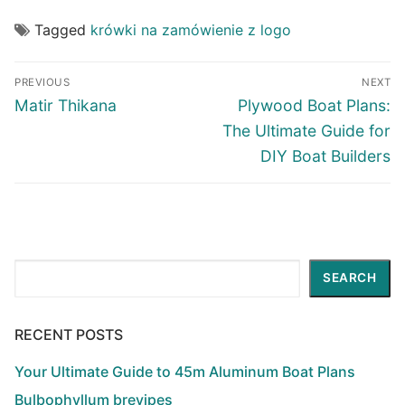
Tagged
krówki na zamówienie z logo
Post
PREVIOUS
NEXT
navigation
Previous
Next
Matir Thikana
Plywood Boat Plans:
post:
post:
The Ultimate Guide for
DIY Boat Builders
Search
SEARCH
RECENT POSTS
Your Ultimate Guide to 45m Aluminum Boat Plans
Bulbophyllum brevipes