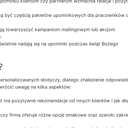
pominku klientom czy partnerom wzmacnia relacje i pozy
ą być częścią pakietów upominkowych dla pracowników 
ą towarzyszyć kampaniom mailingowym lub akcjom
.
wietnie nadają się na upominki podczas świąt Bożego
?
i personalizowanych słodyczy, dlatego znalezienie odpowie
zwrócić uwagę na kilka aspektów:
 ma pozytywne rekomendacje od innych klientów i jak dł
 czy firma oferuje różne opcje smakowe oraz szeroki zakr