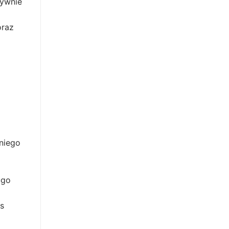
tywnie
oraz
dniego
ugo
es