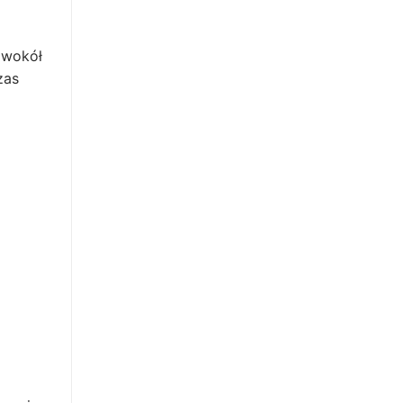
 wokół
zas