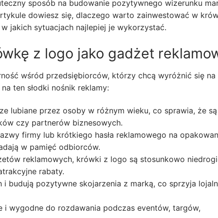
skuteczny sposób na budowanie pozytywnego wizerunku mar
artykule dowiesz się, dlaczego warto zainwestować w krów
 w jakich sytuacjach najlepiej je wykorzystać.
ówkę z logo jako gadżet reklamo
ność wśród przedsiębiorców, którzy chcą wyróżnić się na 
na ten słodki nośnik reklamy:
ze lubiane przez osoby w różnym wieku, co sprawia, że są
ików czy partnerów biznesowych.
azwy firmy lub krótkiego hasła reklamowego na opakowan
apadają w pamięć odbiorców.
etów reklamowych, krówki z logo są stosunkowo niedrogi
trakcyjne rabaty.
i budują pozytywne skojarzenia z marką, co sprzyja lojaln
kie i wygodne do rozdawania podczas eventów, targów,