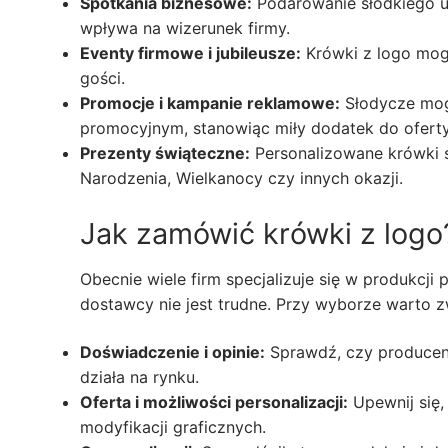
Spotkania biznesowe:
Podarowanie słodkiego u
wpływa na wizerunek firmy.
Eventy firmowe i jubileusze:
Krówki z logo mog
gości.
Promocje i kampanie reklamowe:
Słodycze mog
promocyjnym, stanowiąc miły dodatek do oferty
Prezenty świąteczne:
Personalizowane krówki ś
Narodzenia, Wielkanocy czy innych okazji.
Jak zamówić krówki z logo
Obecnie wiele firm specjalizuje się w produkcj
dostawcy nie jest trudne. Przy wyborze warto 
Doświadczenie i opinie:
Sprawdź, czy producent
działa na rynku.
Oferta i możliwości personalizacji:
Upewnij się,
modyfikacji graficznych.