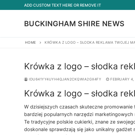
Skip
ADD CUSTOM TEXT HERE OR REMOVE IT
to
content
BUCKINGHAM SHIRE NEWS
HOME
KRÓWKA Z LOGO – SŁODKA REKLAMA TWOJEJ M
Krówka z logo – słodka rek
IDU641YY4UYH4QJAN2CKQWIA2GX4FY
FEBRUARY 4,
Krówka z logo – słodka rek
W dzisiejszych czasach skuteczne promowanie 
bardziej popularnych narzędzi marketingowych 
Te tradycyjne polskie cukierki, znane ze swoje
doskonale sprawdzają się jako unikalny gadżet 