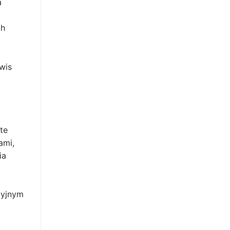
a
ch
wis
te
ami,
ia
cyjnym