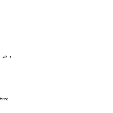
 takie
obrze