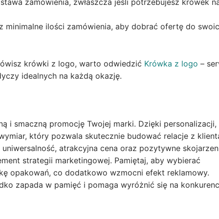
ostawa zamówienia, zwłaszcza jeśli potrzebujesz krówek n
 minimalne ilości zamówienia, aby dobrać ofertę do swoi
mówisz krówki z logo, warto odwiedzić
Krówka z logo
– ser
yczy idealnych na każdą okazję.
 i smaczną promocję Twojej marki. Dzięki personalizacji, 
wymiar, który pozwala skutecznie budować relacje z klient
 uniwersalność, atrakcyjna cena oraz pozytywne skojarzen
ement strategii marketingowej. Pamiętaj, aby wybierać
ykę opakowań, co dodatkowo wzmocni efekt reklamowy.
łodko zapada w pamięć i pomaga wyróżnić się na konkuren