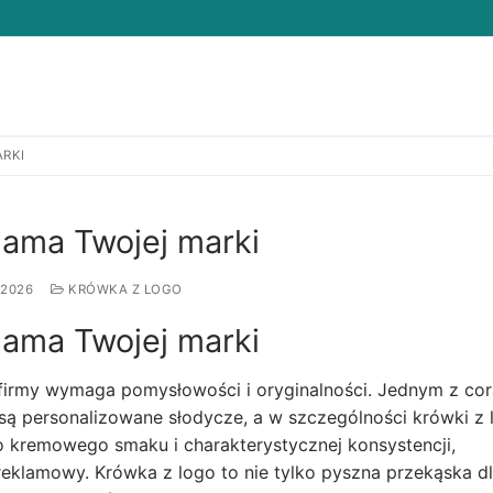
ARKI
Search for:
lama Twojej marki
 2026
KRÓWKA Z LOGO
lama Twojej marki
firmy wymaga pomysłowości i oryginalności. Jednym z co
są personalizowane słodycze, a w szczególności krówki z 
go kremowego smaku i charakterystycznej konsystencji,
reklamowy. Krówka z logo to nie tylko pyszna przekąska d