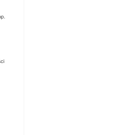
np.
ci