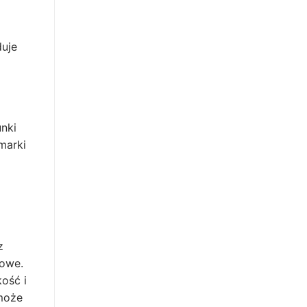
duje
nki
marki
z
gowe.
ość i
 może