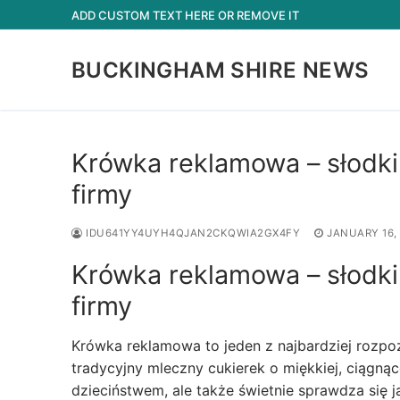
Skip
ADD CUSTOM TEXT HERE OR REMOVE IT
to
content
BUCKINGHAM SHIRE NEWS
Krówka reklamowa – słodk
firmy
IDU641YY4UYH4QJAN2CKQWIA2GX4FY
JANUARY 16,
Krówka reklamowa – słodk
firmy
Krówka reklamowa to jeden z najbardziej rozp
tradycyjny mleczny cukierek o miękkiej, ciągnąc
dzieciństwem, ale także świetnie sprawdza się 