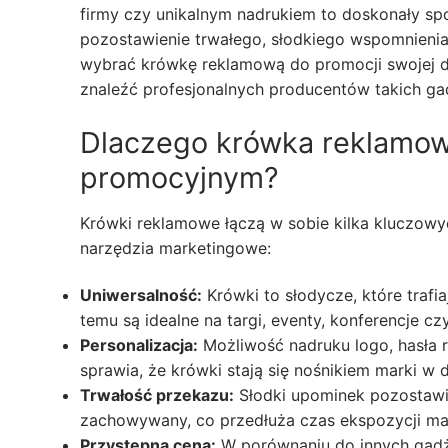
firmy czy unikalnym nadrukiem to doskonały s
pozostawienie trwałego, słodkiego wspomnienia u
wybrać krówkę reklamową do promocji swojej dzia
znaleźć profesjonalnych producentów takich ga
Dlaczego krówka reklamow
promocyjnym?
Krówki reklamowe łączą w sobie kilka kluczowy
narzędzia marketingowe:
Uniwersalność:
Krówki to słodycze, które trafi
temu są idealne na targi, eventy, konferencje cz
Personalizacja:
Możliwość nadruku logo, hasła 
sprawia, że krówki stają się nośnikiem marki w
Trwałość przekazu:
Słodki upominek pozostawia
zachowywany, co przedłuża czas ekspozycji mar
Przystępna cena:
W porównaniu do innych gadż