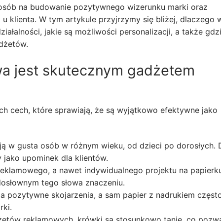
posób na budowanie pozytywnego wizerunku marki oraz
 klienta. W tym artykule przyjrzymy się bliżej, dlaczego 
łalności, jakie są możliwości personalizacji, a także gdz
dżetów.
a jest skutecznym gadżetem
ch cech, które sprawiają, że są wyjątkowo efektywne jako
ają w gusta osób w różnym wieku, od dzieci po dorosłych. 
y jako upominek dla klientów.
reklamowego, a nawet indywidualnego projektu na papierk
 dosłownym tego słowa znaczeniu.
 pozytywne skojarzenia, a sam papier z nadrukiem często
ki.
etów reklamowych, krówki są stosunkowo tanie, co pozwa