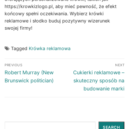
https://krowkizlogo.pl, aby mieć pewność, że efekt
końcowy spełni oczekiwania. Wybierz krówki
reklamowe i słodko buduj pozytywny wizerunek
swojej firmy!
Tagged
Krówka reklamowa
Post
PREVIOUS
NEXT
navigation
Previous
Next
Robert Murray (New
Cukierki reklamowe –
post:
post:
Brunswick politician)
skuteczny sposób na
budowanie marki
Search
SEARCH