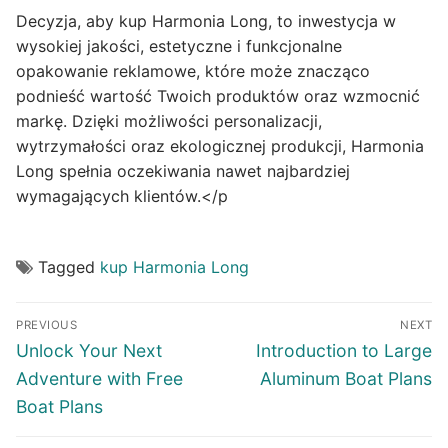
Decyzja, aby kup Harmonia Long, to inwestycja w
wysokiej jakości, estetyczne i funkcjonalne
opakowanie reklamowe, które może znacząco
podnieść wartość Twoich produktów oraz wzmocnić
markę. Dzięki możliwości personalizacji,
wytrzymałości oraz ekologicznej produkcji, Harmonia
Long spełnia oczekiwania nawet najbardziej
wymagających klientów.</p
Tagged
kup Harmonia Long
Post
PREVIOUS
NEXT
navigation
Previous
Next
Unlock Your Next
Introduction to Large
post:
post:
Adventure with Free
Aluminum Boat Plans
Boat Plans