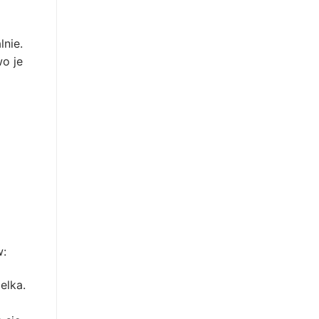
lnie.
wo je
w:
elka.