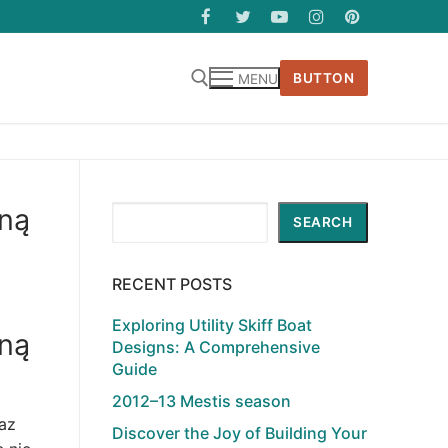
BUTTON
MENU
aną
Search
SEARCH
RECENT POSTS
Exploring Utility Skiff Boat
aną
Designs: A Comprehensive
Guide
2012–13 Mestis season
az
Discover the Joy of Building Your