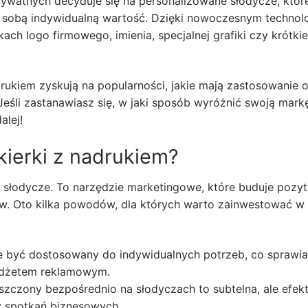
ywatnych decyduje się na personalizowane słodycze, które
ze sobą indywidualną wartość. Dzięki nowoczesnym techno
ach logo firmowego, imienia, specjalnej grafiki czy krótki
drukiem zyskują na popularności, jakie mają zastosowanie 
Jeśli zastanawiasz się, w jaki sposób wyróżnić swoją mark
alej!
ierki z nadrukiem?
ko słodycze. To narzędzie marketingowe, które buduje pozy
ów. Oto kilka powodów, dla których warto zainwestować w
być dostosowany do indywidualnych potrzeb, co sprawia
gadżetem reklamowym.
szczony bezpośrednio na słodyczach to subtelna, ale efe
y spotkań biznesowych.