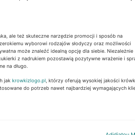
ska, ale też skuteczne narzędzie promocji i sposób na
szerokiemu wyborowi rodzajów słodyczy oraz możliwości
ywatna może znaleźć idealną opcję dla siebie. Niezależnie
 cukierki z nadrukiem pozostawią pozytywne wrażenie i spr
ne na długo.
ch jak
krowkizlogo.pl
, którzy oferują wysokiej jakości krówk
stosowane do potrzeb nawet najbardziej wymagających kli
Next
Adidjatou 