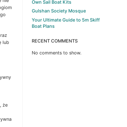
 nie
Own Sail Boat Kits
logiom
Gulshan Society Mosque
ego
Your Ultimate Guide to 5m Skiff
Boat Plans
oraz
RECENT COMMENTS
ę lub
No comments to show.
tywny
, że
ktywna