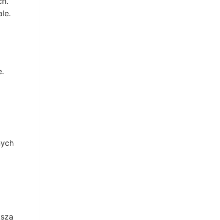
ch.
le.
.
nych
kszą