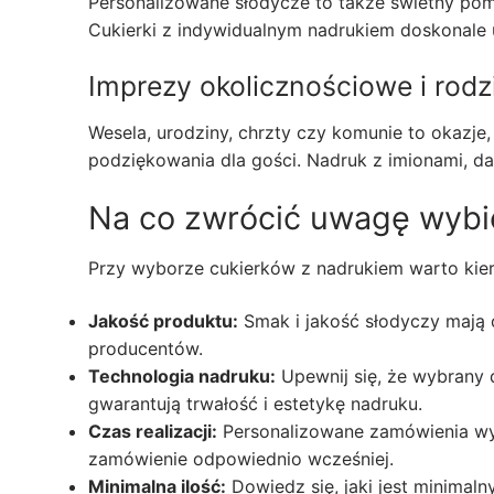
Personalizowane słodycze to także świetny pom
Cukierki z indywidualnym nadrukiem doskonale u
Imprezy okolicznościowe i rodz
Wesela, urodziny, chrzty czy komunie to okazje
podziękowania dla gości. Nadruk z imionami, d
Na co zwrócić uwagę wybie
Przy wyborze cukierków z nadrukiem warto kier
Jakość produktu:
Smak i jakość słodyczy mają
producentów.
Technologia nadruku:
Upewnij się, że wybrany
gwarantują trwałość i estetykę nadruku.
Czas realizacji:
Personalizowane zamówienia wym
zamówienie odpowiednio wcześniej.
Minimalna ilość:
Dowiedz się, jaki jest minima