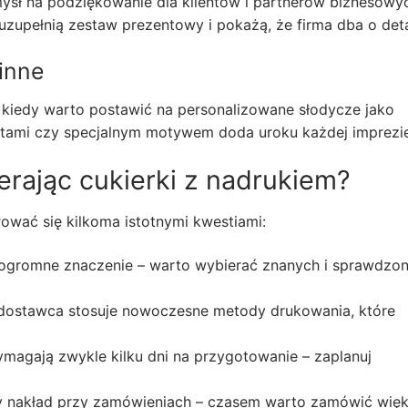
ysł na podziękowanie dla klientów i partnerów biznesowy
zupełnią zestaw prezentowy i pokażą, że firma dba o deta
inne
, kiedy warto postawić na personalizowane słodycze jako
atami czy specjalnym motywem doda uroku każdej imprezie
rając cukierki z nadrukiem?
ować się kilkoma istotnymi kwestiami:
 ogromne znaczenie – warto wybierać znanych i sprawdzo
 dostawca stosuje nowoczesne metody drukowania, które
agają zwykle kilku dni na przygotowanie – zaplanuj
lny nakład przy zamówieniach – czasem warto zamówić wię