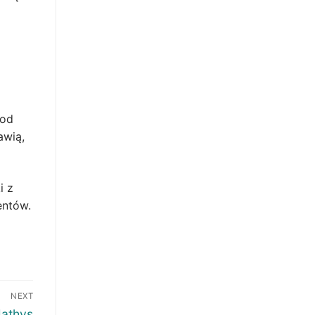
 od
awią,
i z
entów.
NEXT
Mathys