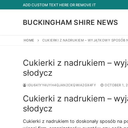
Skip
ADD CUSTOM TEXT HERE OR REMOVE IT
to
content
BUCKINGHAM SHIRE NEWS
HOME
CUKIERKI Z NADRUKIEM – WYJĄTKOWY SPOSÓB
Cukierki z nadrukiem – wy
słodycz
IDU641YY4UYH4QJAN2CKQWIA2GX4FY
OCTOBER 1, 
Cukierki z nadrukiem – wy
słodycz
Cukierki z nadrukiem to doskonały sposób na p