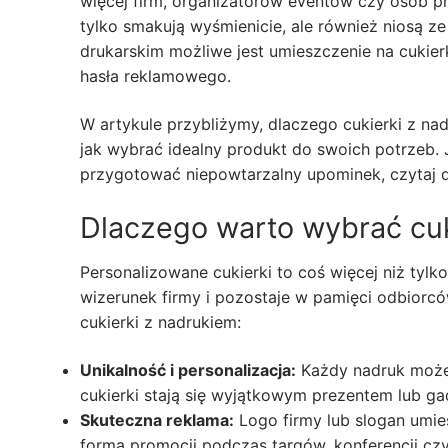
więcej firm, organizatorów eventów czy osób pr
tylko smakują wyśmienicie, ale również niosą 
drukarskim możliwe jest umieszczenie na cukierk
hasła reklamowego.
W artykule przybliżymy, dlaczego cukierki z na
jak wybrać idealny produkt do swoich potrzeb. 
przygotować niepowtarzalny upominek, czytaj d
Dlaczego warto wybrać cuk
Personalizowane cukierki to coś więcej niż tyl
wizerunek firmy i pozostaje w pamięci odbiorc
cukierki z nadrukiem:
Unikalność i personalizacja:
Każdy nadruk może 
cukierki stają się wyjątkowym prezentem lub 
Skuteczna reklama:
Logo firmy lub slogan umie
forma promocji podczas targów, konferencji cz