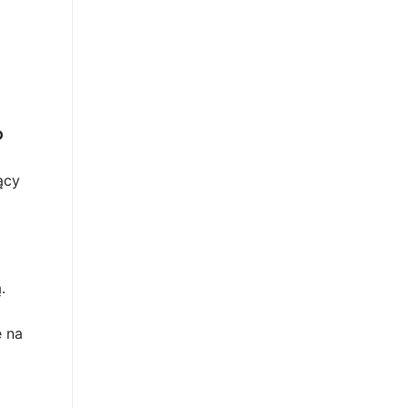
?
ący
.
ę na