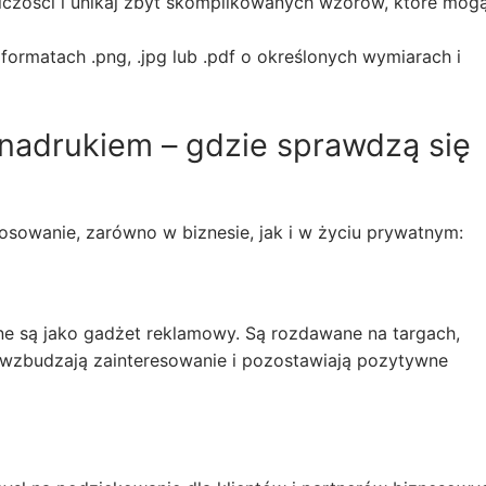
lczości i unikaj zbyt skomplikowanych wzorów, które mogą
rmatach .png, .jpg lub .pdf o określonych wymiarach i
nadrukiem – gdzie sprawdzą się
osowanie, zarówno w biznesie, jak i w życiu prywatnym:
ne są jako gadżet reklamowy. Są rozdawane na targach,
 wzbudzają zainteresowanie i pozostawiają pozytywne