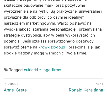
skuteczne budowanie marki oraz pozytywne
wyróżnienie się na rynku. Są praktyczne, uniwersalne i
przyjazne dla odbiorcy, co czyni je idealnym
narzędziem marketingowym. Warto postawić na
wysoką jakość, staranną personalizację i przemyślaną
strategię dystrybucji, aby w pełni wykorzystać ich
potencjał. Jeśli szukasz sprawdzonego dostawcy,
sprawdź ofertę na
krowkizlogo.pl
i przekonaj się, jak
słodkie gadżety mogą wzmocnić Twoją firmę.
Tagged
cukierki z logo firmy
Post
PREVIOUS
NEXT
navigation
Previous
Next
Anne-Grete
Ronald Karaitiana
post:
post: