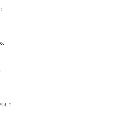
:
o.
u,
ują je