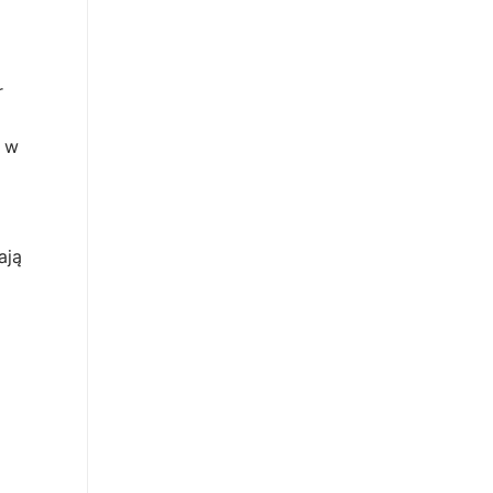
r
e w
ają