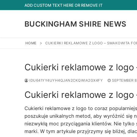
Skip
ADD CUSTOM TEXT HERE OR REMOVE IT
to
content
BUCKINGHAM SHIRE NEWS
HOME
CUKIERKI REKLAMOWE Z LOGO – SMAKOWITA F
Cukierki reklamowe z logo
IDU641YY4UYH4QJAN2CKQWIA2GX4FY
SEPTEMBER 8
Cukierki reklamowe z logo
Cukierki reklamowe z logo to coraz popularniej
poszukuje unikalnych metod, aby wyróżnić się n
niezwykłą moc przyciągania klientów. Nie tylko
marki. W tym artykule przyjrzymy się bliżej, dl