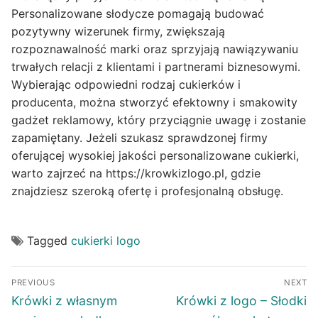
Personalizowane słodycze pomagają budować
pozytywny wizerunek firmy, zwiększają
rozpoznawalność marki oraz sprzyjają nawiązywaniu
trwałych relacji z klientami i partnerami biznesowymi.
Wybierając odpowiedni rodzaj cukierków i
producenta, można stworzyć efektowny i smakowity
gadżet reklamowy, który przyciągnie uwagę i zostanie
zapamiętany. Jeżeli szukasz sprawdzonej firmy
oferującej wysokiej jakości personalizowane cukierki,
warto zajrzeć na https://krowkizlogo.pl, gdzie
znajdziesz szeroką ofertę i profesjonalną obsługę.
Tagged
cukierki logo
Post
PREVIOUS
NEXT
navigation
Previous
Next
Krówki z własnym
Krówki z logo – Słodki
post:
post: