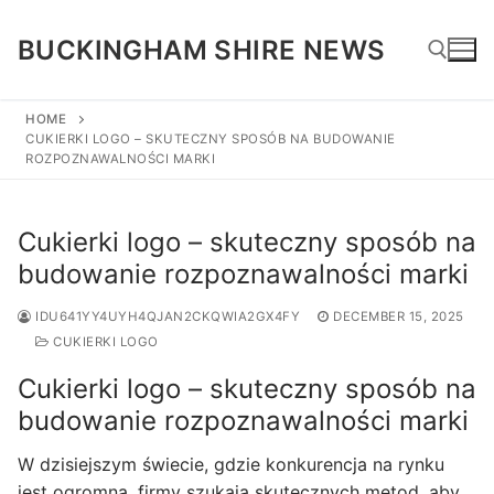
Skip
to
BUCKINGHAM SHIRE NEWS
content
HOME
CUKIERKI LOGO – SKUTECZNY SPOSÓB NA BUDOWANIE
Search for:
ROZPOZNAWALNOŚCI MARKI
Cukierki logo – skuteczny sposób na
budowanie rozpoznawalności marki
IDU641YY4UYH4QJAN2CKQWIA2GX4FY
DECEMBER 15, 2025
CUKIERKI LOGO
Cukierki logo – skuteczny sposób na
budowanie rozpoznawalności marki
W dzisiejszym świecie, gdzie konkurencja na rynku
jest ogromna, firmy szukają skutecznych metod, aby