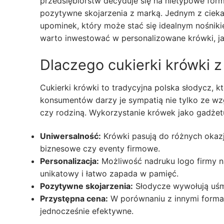
przedsiębiorstw decyduje się na nietypowe formy
pozytywne skojarzenia z marką. Jednym z ciekaw
upominek, który może stać się idealnym nośniki
warto inwestować w personalizowane krówki, jaki
Dlaczego cukierki krówki z
Cukierki krówki to tradycyjna polska słodycz, kt
konsumentów darzy je sympatią nie tylko ze wz
czy rodziną. Wykorzystanie krówek jako gadżet
Uniwersalność:
Krówki pasują do różnych okazji
biznesowe czy eventy firmowe.
Personalizacja:
Możliwość nadruku logo firmy n
unikatowy i łatwo zapada w pamięć.
Pozytywne skojarzenia:
Słodycze wywołują uśmi
Przystępna cena:
W porównaniu z innymi formam
jednocześnie efektywne.