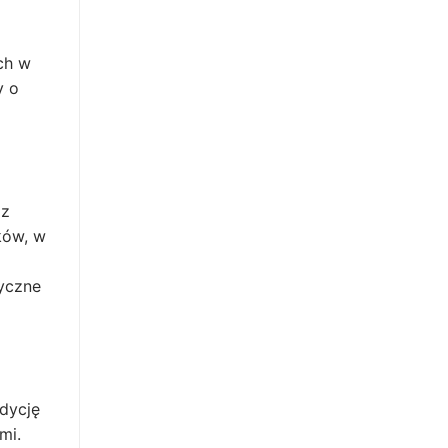
ch w
y o
 z
ków, w
tyczne
adycję
mi.