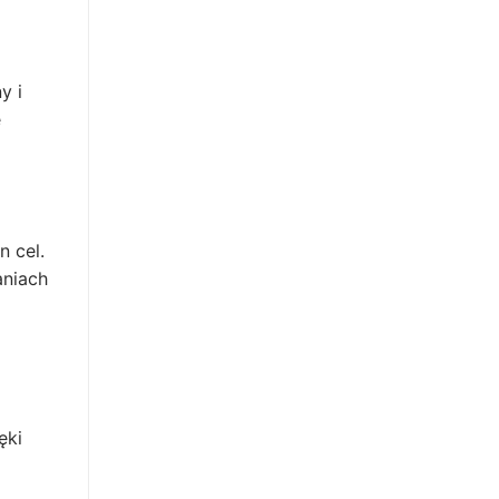
y i
e
n cel.
aniach
ęki