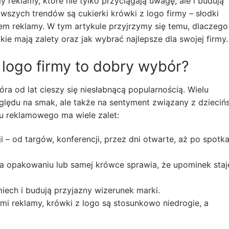
 reklamy, które nie tylko przyciągają uwagę, ale i budują
szych trendów są cukierki krówki z logo firmy – słodki
em reklamy. W tym artykule przyjrzymy się temu, dlaczego
e mają zalety oraz jak wybrać najlepsze dla swojej firmy.
 logo firmy to dobry wybór?
óra od lat cieszy się niesłabnącą popularnością. Wielu
ględu na smak, ale także na sentyment związany z dzieci
u reklamowego ma wiele zalet:
 – od targów, konferencji, przez dni otwarte, aż po spotka
a opakowaniu lub samej krówce sprawia, że upominek staje
ech i budują przyjazny wizerunek marki.
i reklamy, krówki z logo są stosunkowo niedrogie, a