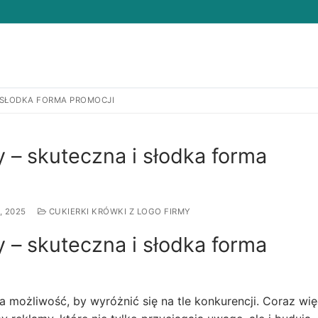
I SŁODKA FORMA PROMOCJI
Search for:
y – skuteczna i słodka forma
, 2025
CUKIERKI KRÓWKI Z LOGO FIRMY
y – skuteczna i słodka forma
a możliwość, by wyróżnić się na tle konkurencji. Coraz wię