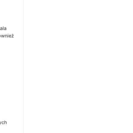
ala
ównież
ych