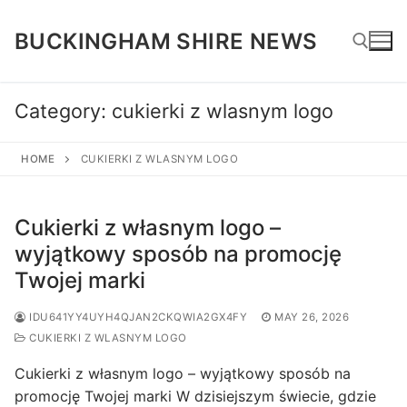
Skip
to
BUCKINGHAM SHIRE NEWS
content
Category:
cukierki z wlasnym logo
Search for:
HOME
CUKIERKI Z WLASNYM LOGO
Cukierki z własnym logo –
wyjątkowy sposób na promocję
Twojej marki
IDU641YY4UYH4QJAN2CKQWIA2GX4FY
MAY 26, 2026
CUKIERKI Z WLASNYM LOGO
Cukierki z własnym logo – wyjątkowy sposób na
promocję Twojej marki W dzisiejszym świecie, gdzie